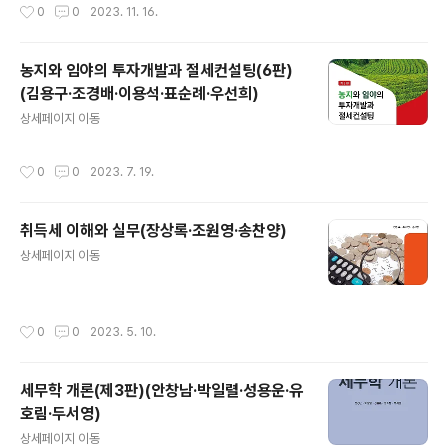
작성시간
0
0
2023. 11. 16.
농지와 임야의 투자개발과 절세컨설팅(6판)
(김용구·조경배·이용석·표순례·우선희)
글 내용
상세페이지 이동
작성시간
0
0
2023. 7. 19.
취득세 이해와 실무(장상록·조원영·송찬양)
글 내용
상세페이지 이동
작성시간
0
0
2023. 5. 10.
세무학 개론(제3판)(안창남·박일렬·성용운·유
호림·두서영)
글 내용
상세페이지 이동