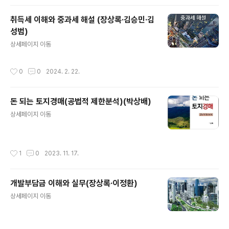
취득세 이해와 중과세 해설 (장상록·김승민·김
성범)
글 내용
상세페이지 이동
작성시간
0
0
2024. 2. 22.
돈 되는 토지경매(공법적 제한분석)(박상배)
글 내용
상세페이지 이동
작성시간
1
0
2023. 11. 17.
개발부담금 이해와 실무(장상록·이정환)
글 내용
상세페이지 이동