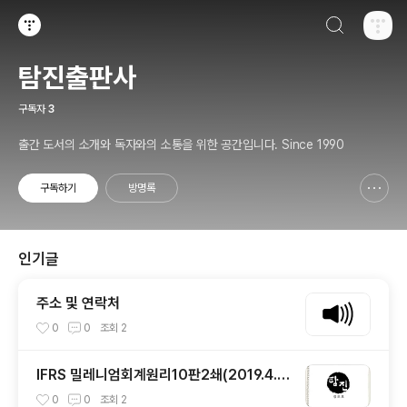
검색하기
티스토리
탐진출판사
구독자
3
출간 도서의 소개와 독자와의 소통을 위한 공간입니다. Since 1990
구독하기
방명록
신고하기 레이어
열기
인기글
주소 및 연락처
0
0
조회
2
IFRS 밀레니엄회계원리10판2쇄(2019.4.1
6) 정오표
0
0
조회
2