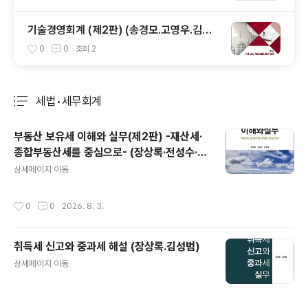
기술경영회계 (제2판) (송경모.고영우.김영
준)
0
0
조회
2
세법•세무회계
분류 전체보기
주요 글 목록
부동산 보유세 이해와 실무(제2판) -재산세·
종합부동산세를 중심으로- (장상록·전성수·김
글 내용
보경)
상세페이지 이동
작성시간
0
0
2026. 8. 3.
취득세 신고와 중과세 해설 (장상록.김성범)
글 내용
상세페이지 이동