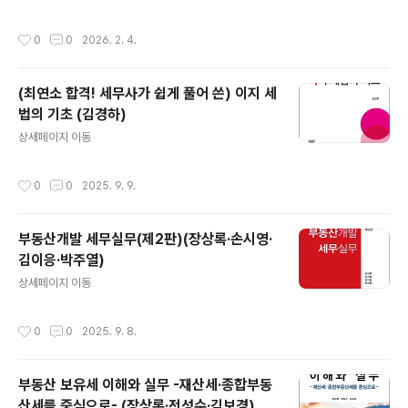
작성시간
0
0
2026. 2. 4.
(최연소 합격! 세무사가 쉽게 풀어 쓴) 이지 세
법의 기초 (김경하)
글 내용
상세페이지 이동
작성시간
0
0
2025. 9. 9.
부동산개발 세무실무(제2판)(장상록·손시영·
김이응·박주열)
글 내용
상세페이지 이동
작성시간
0
0
2025. 9. 8.
부동산 보유세 이해와 실무 -재산세·종합부동
산세를 중심으로- (장상록·전성수·김보경)