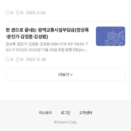
작성시간
0
0
2023. 2. 24.
한 권으로 끝내는 광역교통시설부담금(장상록
·문진기·김정훈·김성범)
글 내용
장상록· 문진기· 김정훈· 김성범 ISBN 978-89-5540-7
03-7 93320 2022년 11월 28일 초판 발행 양장(4*6
배판) / 200쪽 정가 22,000원 광역교통시설부담금은 광
작성시간
0
0
2022. 11. 28.
역교통계획이 수립, 고시된 대도시권의 광역교통시설[광역
전철, 광역 도로 등] 재원 확충을 통한 교통난 완화를 위해
징수하는 부담금이다. 수도권은 2001년 4월 30일부터,
더보기
지방 5대 도시권[부산권, 울산권, 광주권, 대구권, 대전권]
은 2002년 1월 11일부터 부담금이 부과되었다. 부과 대상
은 택지 조성 사업과 주택 건설 사업에 대하여 정한 범위 내
로, 택지 조성 사업의 경우 택지 개발 사업ㆍ도시 개발 사업
ㆍ대지 조성 사업[종전 아파트 지구 개발 사업 포함] 등이
며, 주택 건설 사업은 주택 건설 사업[20세대..
의안내
티스토리
로그인
고객센터
© Daum Corp.