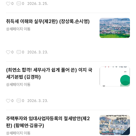
작성시간
0
0
2026. 3. 25.
취득세 이해와 실무(제2판) (장상록.손시영)
글 내용
상세페이지 이동
작성시간
0
0
2026. 3. 23.
(최연소 합격! 세무사가 쉽게 풀어 쓴) 이지 국
세기본법 (김경하)
글 내용
상세페이지 이동
작성시간
0
0
2026. 3. 23.
주택투자와 임대사업자등록의 절세방안(제2
판) (황혜연·김용구)
글 내용
상세페이지 이동