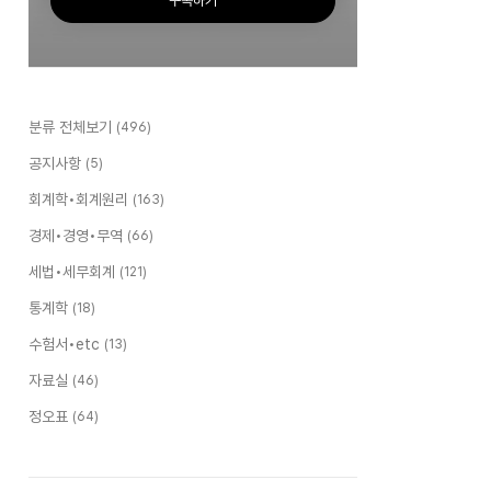
구독하기
분류 전체보기
(496)
공지사항
(5)
회계학•회계원리
(163)
경제•경영•무역
(66)
세법•세무회계
(121)
통계학
(18)
수험서•etc
(13)
자료실
(46)
정오표
(64)