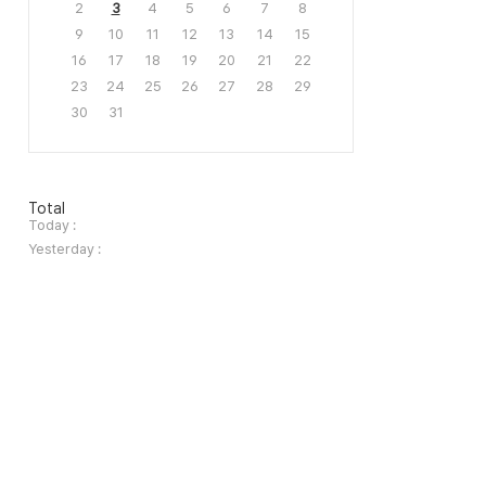
2
3
4
5
6
7
8
9
10
11
12
13
14
15
16
17
18
19
20
21
22
23
24
25
26
27
28
29
30
31
방
Total
문
Today :
자
Yesterday :
수