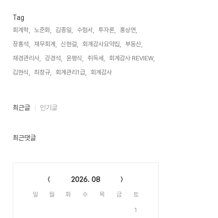
Tag
회계학,
노준화,
김종일,
수험서,
투자론,
홍상연,
장홍석,
재무회계,
신현걸,
회계감사요약집,
부동산,
재경관리사,
강경석,
윤평식,
취득세,
회계감사 REVIEW,
김현식,
최창규,
회계관리1급,
회계감사,
최
최근글
인기글
근
글
과
인
최근댓글
기
글
Calendar
2026. 08
일
월
화
수
목
금
토
1