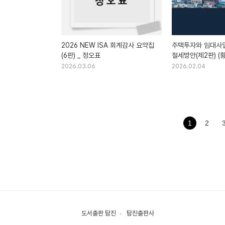
2026 NEW ISA 회계감사 요약집
주택투자와 임대사
(6판) _ 정오표
절세방안(제2판) (
2026.03.06
2026.02.04
1
2
도서출판 탐진
탐진출판사