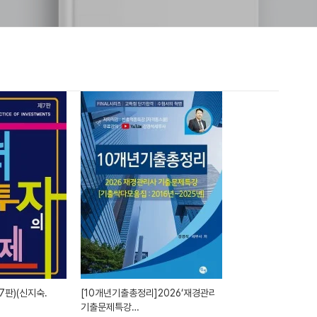
판)(신지숙.
[10개년기출총정리]2026‘재경관리사
기출문제특강