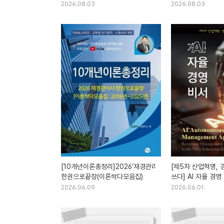
(장상록·전성수·김보경)
2026.08.03
2026.08.03
[10개년이론총정리]2026‘재경관리사
[제5차 산업혁명, 
한권으로끝장(이론싹다모음집)
쓰다] AI 자율 경영
마선옥)
2026.06.09
2026.06.01