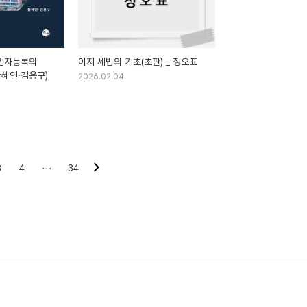
업자등록의
이지 세법의 기초(초판) _ 정오표
황혜연·김용구)
2026.02.04
3
4
···
34