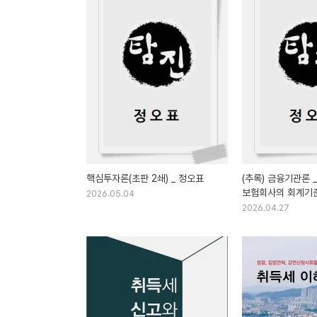
핵심투자론(초판 2쇄) _ 정오표
(추록) 금융기관론 _
보험회사의 회계기
2026.05.04
재무제표
2026.04.27