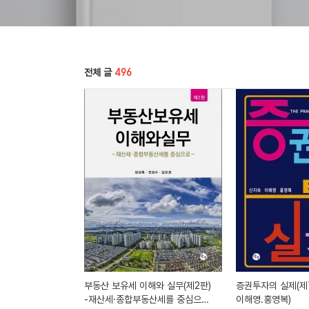
전체 글
496
부동산 보유세 이해와 실무(제2판)
증권투자의 실제(제7
-재산세·종합부동산세를 중심으로-
이해영.홍영복)