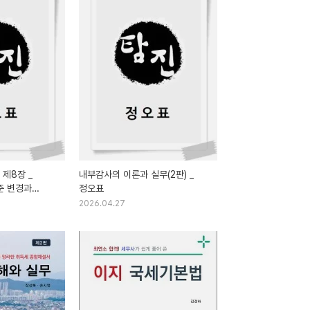
 제8장 _
내부감사의 이론과 실무(2판) _
준 변경과
정오표
2026.04.27