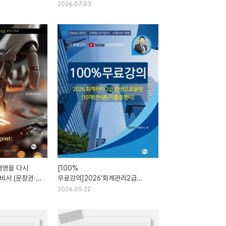
(기출싹다모음집:2016년
2026.07.03
~2025년)
경영을 다시
[100%
 비서 (문창권·
무료강의]2026‘회계관리2급
한권으로끝장(10개년이론·
2026.05.22
기출총정리)(강경석)