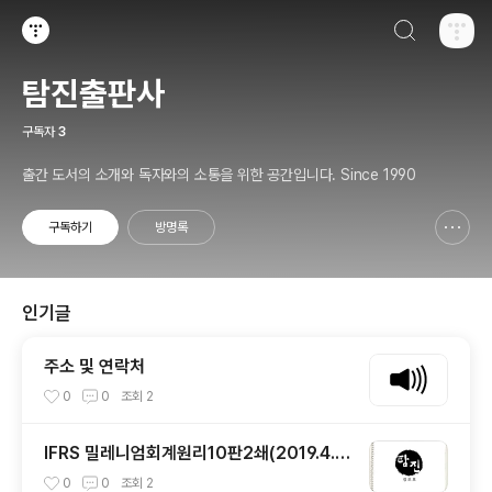
검색하기
티스토리
탐진출판사
구독자
3
출간 도서의 소개와 독자와의 소통을 위한 공간입니다. Since 1990
구독하기
방명록
신고하기 레이어
열기
인기글
주소 및 연락처
0
0
조회
2
IFRS 밀레니엄회계원리10판2쇄(2019.4.1
6) 정오표
0
0
조회
2