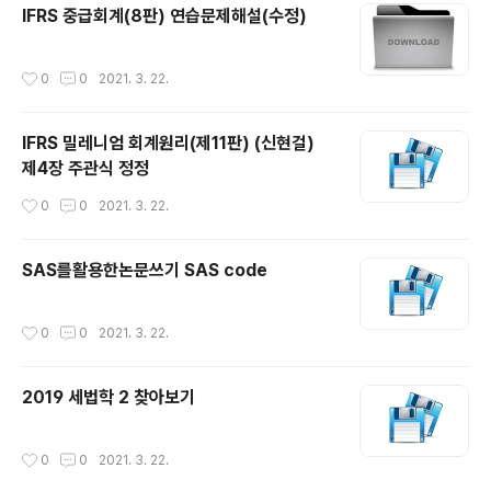
IFRS 중급회계(8판) 연습문제해설(수정)
작성시간
0
0
2021. 3. 22.
IFRS 밀레니엄 회계원리(제11판) (신현걸)
제4장 주관식 정정
작성시간
0
0
2021. 3. 22.
SAS를활용한논문쓰기 SAS code
작성시간
0
0
2021. 3. 22.
2019 세법학 2 찾아보기
작성시간
0
0
2021. 3. 22.