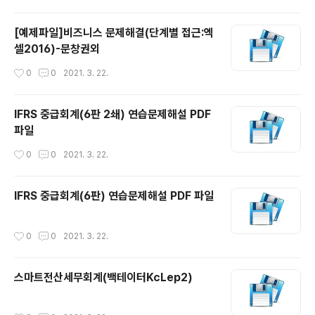
[예제파일]비즈니스 문제해결(단계별 접근:엑
셀2016)-문창권외
작성시간
0
0
2021. 3. 22.
IFRS 중급회계(6판 2쇄) 연습문제해설 PDF
파일
작성시간
0
0
2021. 3. 22.
IFRS 중급회계(6판) 연습문제해설 PDF 파일
작성시간
0
0
2021. 3. 22.
스마트전산세무회계(백테이터KcLep2)
작성시간