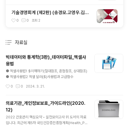
기술경영회계 (제2판) (송경모.고영우.김영
준)
0
0
조회
2
자료실
분류 전체보기
주요 글 목록
빅데이터와 통계학(3판)_데이터파일_엑셀사
용법
글 내용
● 엑셀사용법1 $이해하기(절대참조, 혼합참조, 상대참조)
● 엑셀사용법2 엑셀 달러($)사용법과 고급함수
작성시간
0
0
2024. 3. 21.
의료기관_개인정보보호_가이드라인(2020.
12)
글 내용
2022 간호관리 핵심요약 • 실전모의고사 위 도서의 자료
입니다. 최근에 제5차 국민건강증진종합계획(Health_Pla
n 2030)과 의료기관 개인정보보호 가이드라인에서도 출