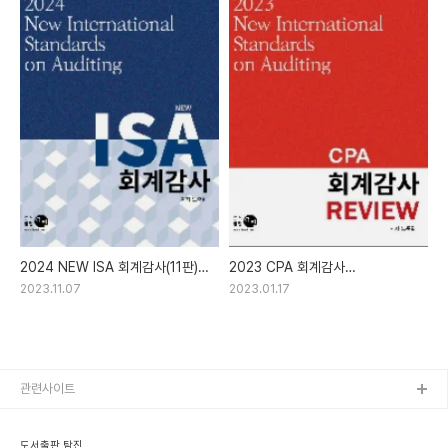
2024 NEW ISA 회계감사(11판)
2023 CPA 회계감사
(노준화)
REVIEW(8판) (노준화)
2023.11.07
2023.01.17
관련사이트
도서출판 탐진